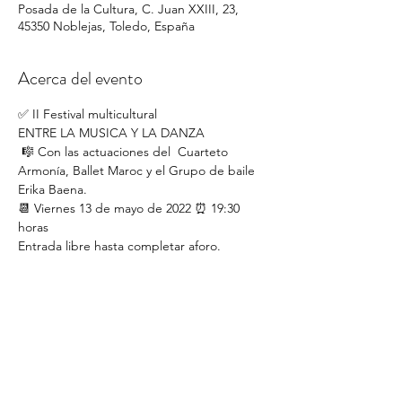
Posada de la Cultura, C. Juan XXIII, 23,
45350 Noblejas, Toledo, España
Acerca del evento
✅ II Festival multicultural
ENTRE LA MUSICA Y LA DANZA
 🎼 Con las actuaciones del  Cuarteto 
Armonía, Ballet Maroc y el Grupo de baile 
Erika Baena.
📆 Viernes 13 de mayo de 2022 ⏰ 19:30 
horas
Entrada libre hasta completar aforo.
🏣 Posada de la Cultura. C. Juan XXIII, 23, 
45350 Noblejas, Toledo.
Ateneo de Ocaña