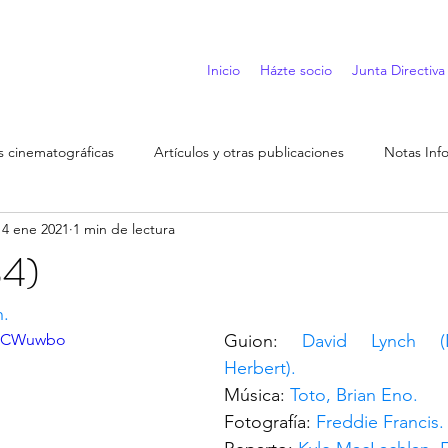
Inicio
Házte socio
Junta Directiva
 cinematográficas
Artículos y otras publicaciones
Notas Inf
14 ene 2021
1 min de lectura
84)
h.
d5CWuwbo
Guion: 
David Lynch (N
Herbert).
Música: 
Toto, Brian Eno.
Fotografía: 
Freddie Francis.