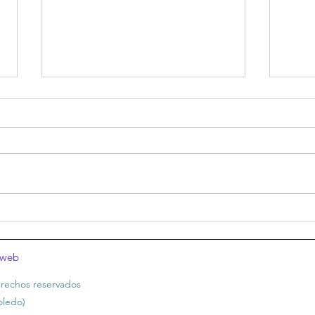
El cu
Irma la dulce (1963)
 web
rechos reservados
oledo)