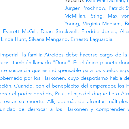
Reparto: 
Kyle MacLachlan, F
Jürgen Prochnow, Patrick S
McMillan, Sting, Max vo
Young, Virginia Madsen, Br
r, Everett McGill, Dean Stockwell, Freddie Jones, Alici
 Linda Hunt, Silvana Mangano, Ernesto Laguardia.
imperial, la familia Atreides debe hacerse cargo de la 
rakis, también llamado "Dune". Es el único planeta don
nte sustancia que es indispensable para los vuelos espac
gobernado por los Harkonen, cuyo despotismo había dej
lación. Cuando, con el beneplácito del emperador, los 
perar el poder perdido, Paul, el hijo del duque Leto Atre
a evitar su muerte. Allí, además de afrontar múltiples 
tunidad de derrocar a los Harkonen y comprender v