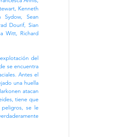
rancesca Annis, 
tewart, Kenneth 
n Sydow, Sean 
ad Dourif, Sian 
a Witt, Richard 
explotación del 
de se encuentra 
iales. Antes el 
ado una huella 
Harkonen atacan 
ides, tiene que 
peligros, se le 
erdaderamente 