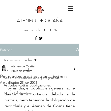
ATENEO DE OCAÑA
Germen de CULTURA
Entrada
Todas las entradas
Ateneo de Ocaña
Todas las entradas
5 min de lectura
Por qué tener interés por la historia
Recomendaciones cinematográficas
Actualizado:
25 jun 2021
Artículos y otras publicaciones
Hoy en día, el público en general no le 
Notas Informativas
damos la importancia debida a la 
historia, pero tenemos la obligación de 
recordarla y el Ateneo de Ocaña tiene 